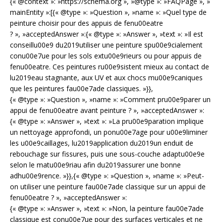
{« @context »: »https://schema.org », »@type »: »FAQPage », »
mainEntity »:[{« @type »: »Question », »name »: »Quel type de
peinture choisir pour des appuis de fenu00eatre
? », »acceptedAnswer »:{« @type »: »Answer », »text »: »Il est
conseillu00e9 du2019utiliser une peinture spu00e9cialement
conu00e7ue pour les sols extu00e9rieurs ou pour appuis de
fenu00eatre. Ces peintures ru00e9sistent mieux au contact de
lu2019eau stagnante, aux UV et aux chocs mu00e9caniques
que les peintures fau00e7ade classiques. »}},
{« @type »: »Question », »name »: »Comment pru00e9parer un
appui de fenu00eatre avant peinture ? », »acceptedAnswer »:
{« @type »: »Answer », »text »: »La pru00e9paration implique
un nettoyage approfondi, un ponu00e7age pour u00e9liminer
les u00e9caillages, lu2019application du2019un enduit de
rebouchage sur fissures, puis une sous-couche adaptu00e9e
selon le matu00e9riau afin du2019assurer une bonne
adhu00e9rence. »}},{« @type »: »Question », »name »: »Peut-
on utiliser une peinture fau00e7ade classique sur un appui de
fenu00eatre ? », »acceptedAnswer »:
{« @type »: »Answer », »text »: »Non, la peinture fau00e7ade
classique est conu00e7ue pour des surfaces verticales et ne