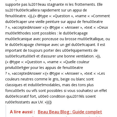
supporte pas lu2019eau stagnante ni les frottements. Elle
su2019u00e9caillera rapidement sur un appui de
fenu00eatre. »}},{« @type »: »Question », »name »: »Comment
du00e9caper une vieille peinture sur appui de fenu00eatre
? », »acceptedAnswer »:{« @type »: »Answer », »text »: »Deux
mu00e9thodes sont possibles : le du00e9capage
mu00e9canique avec ponceuse ou brosse mu00e9tallique, ou
le du00e9capage chimique avec un gel du00e9capant. Il est
important de toujours porter des u00e9quipements de
su00e9curitu00e9 et d’assurer une bonne ventilation. »}},
{« @type »: »Question », »name »: »Quelle couleur
privilu00e9gier pour les appuis de fenu00eatre
? », »acceptedAnswer »:{« @type »: »Answer », »text »: »Les
couleurs neutres comme le gris, beige ou blanc sont
classiques et indu00e9modables, mais des tons plus
foncu00e9s ou vifs sont possibles si vous souhaitez un effet
du00e9coratif fort, u00e0 condition quu2019ils soient
ru00e9sistants aux UV. »}}]}
A lire aussi :
Beau Beau Blog : Guide complet